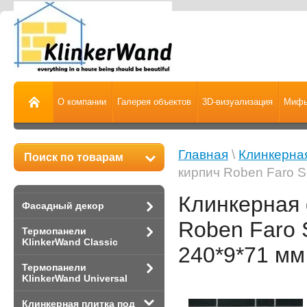
О компании
Галерея объектов
3D-визуализация
Мифы
Главная
\
Клинкерная
Поиск по товарам
кирпич Roben Faro S
Клинкерная 
Фасадный декор
Roben Faro 
Термопанели
KlinkerWand Classic
240*9*71 мм
Термопанели
KlinkerWand Universal
Клинкерная плитка под