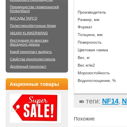
Преимущества термопанелей
KlinkerWand
Производитель
ФАСАДЫ TAPCO
Размер, мм
Полистиролбетонные блоки
Формат
АКЦИИ KLINKERWAND
Толщина, мм
Инструкция по монтажу
Поверхность
фасадного декора
Цветовая гамма
Какой пенопласт выбрать
Вес, кг
Свойства пенополистирола
Вес кг/м2
Дробленый пенопласт
Морозостойкость
Водопоглощение, %
Акционные товары
NF14
N
теги:
,
Похожие