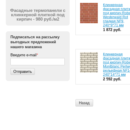
Клинкерная
фасадная плит
Фасадные термопанели с
под кирпич Rob
клинкерной плиткой под
Westerwald Rot
кирпич - 980 руб./м2
гладкая NF9,
240*9*71 мм
1 872 руб.
Подписаться на рассылку
выгодных предложений
нашего магазина
Клинкерная
Введите e-mail
*
фасадная плит
под кирпич Rob
Montblanc Perlw
рельефная NF1
Отправить
240*14*71 мм
2 592 руб.
Назад