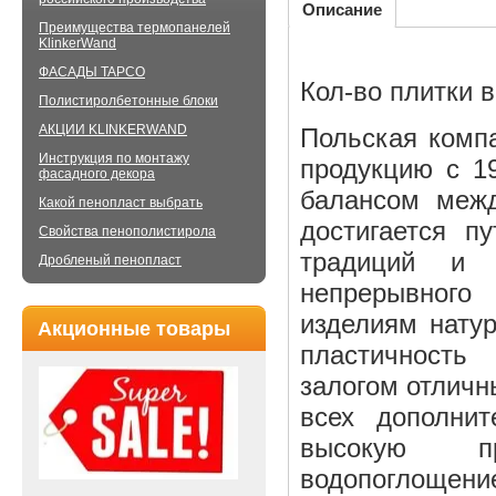
Описание
Преимущества термопанелей
KlinkerWand
ФАСАДЫ TAPCO
Кол-во плитки в
Полистиролбетонные блоки
АКЦИИ KLINKERWAND
Польская комп
Инструкция по монтажу
продукцию с 19
фасадного декора
балансом межд
Какой пенопласт выбрать
достигается п
Свойства пенополистирола
традиций и 
Дробленый пенопласт
непрерывного
изделиям нату
Акционные товары
пластичность
залогом отличн
всех дополни
высокую пр
водопоглоще