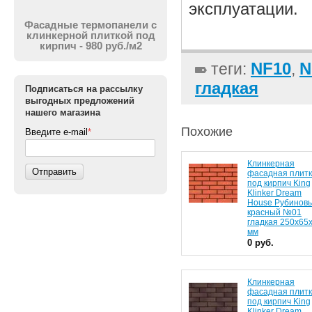
эксплуатации.
Фасадные термопанели с
клинкерной плиткой под
кирпич - 980 руб./м2
NF10
N
теги:
,
гладкая
Подписаться на рассылку
выгодных предложений
нашего магазина
Похожие
Введите e-mail
*
Клинкерная
Отправить
фасадная плит
под кирпич King
Klinker Dream
House Рубинов
красный №01
гладкая 250x65
мм
0 руб.
Клинкерная
фасадная плит
под кирпич King
Klinker Dream