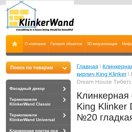
О компании
Галерея объектов
3D-визуализация
Мифы
Главная
\
Клинкерная
Поиск по товарам
кирпич King Klinker
\ 
Dream House Тибетс
Фасадный декор
Клинкерная 
Термопанели
King Klinke
KlinkerWand Classic
№20 гладка
Термопанели
KlinkerWand Universal
Клинкерная плитка под