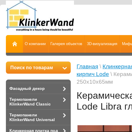
О компании
Галерея объектов
3D-визуализация
Мифы
Главная
\
Клинкерная
Поиск по товарам
кирпич Lode
\ Керами
250x10x65мм
Фасадный декор
Керамическа
Термопанели
Lode Libra 
KlinkerWand Classic
Термопанели
KlinkerWand Universal
Клинкерная плитка под