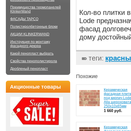
Преимущества термопанелей
Кол-во плитки в
KlinkerWand
Lode предназна
ФАСАДЫ TAPCO
Полистиролбетонные блоки
фасад долговеч
АКЦИИ KLINKERWAND
дому достойный
Инструкция по монтажу
фасадного декора
Какой пенопласт выбрать
красн
теги:
Свойства пенополистирола
Дробленый пенопласт
Похожие
Акционные товары
Керамическая
фасадная плит
под кирпич Lod
Alla шероховат
250x10x65мм
1 660 руб.
Керамическая