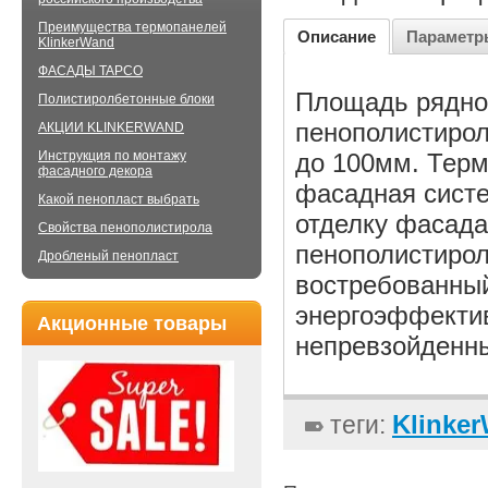
Преимущества термопанелей
Описание
Параметр
KlinkerWand
ФАСАДЫ TAPCO
Площадь рядной
Полистиролбетонные блоки
пенополистирол
АКЦИИ KLINKERWAND
до 100мм. Тер
Инструкция по монтажу
фасадного декора
фасадная систе
Какой пенопласт выбрать
отделку фасада
Свойства пенополистирола
пенополистирол
Дробленый пенопласт
востребованный
энергоэффектив
Акционные товары
непревзойденны
Klinker
теги: