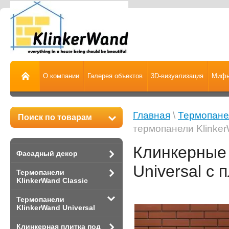
О компании
Галерея объектов
3D-визуализация
Мифы
Главная
\
Термопанел
Поиск по товарам
термопанели Klinker
Клинкерные 
Фасадный декор
Universal с 
Термопанели
KlinkerWand Classic
Термопанели
KlinkerWand Universal
Клинкерная плитка под