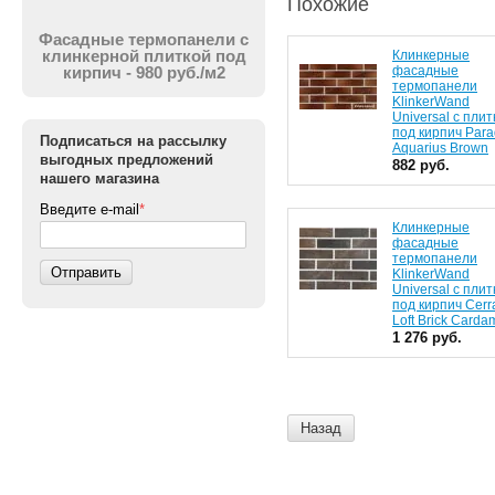
Похожие
Фасадные термопанели с
Клинкерные
клинкерной плиткой под
фасадные
кирпич - 980 руб./м2
термопанели
KlinkerWand
Universal с плит
под кирпич Para
Подписаться на рассылку
Aquarius Brown
выгодных предложений
882 руб.
нашего магазина
Введите e-mail
*
Клинкерные
фасадные
термопанели
Отправить
KlinkerWand
Universal с плит
под кирпич Cerr
Loft Brick Card
1 276 руб.
Назад