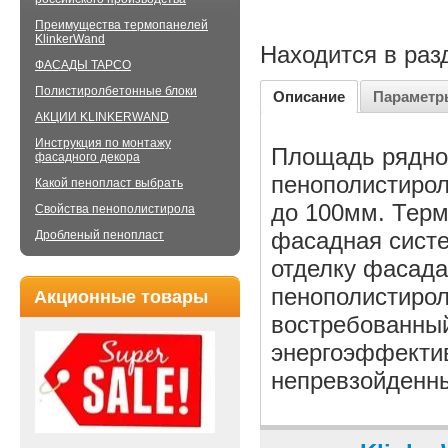
Преимущества термопанелей
KlinkerWand
Находится в раз
ФАСАДЫ TAPCO
Полистиролбетонные блоки
Описание
Параметр
АКЦИИ KLINKERWAND
Инструкция по монтажу
Площадь рядной
фасадного декора
пенополистирол
Какой пенопласт выбрать
до 100мм. Тер
Свойства пенополистирола
фасадная систе
Дробленый пенопласт
отделку фасада
пенополистирол
Акционные товары
востребованный
энергоэффектив
непревзойденны