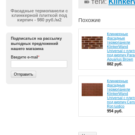
Klinker
теги:
Фасадные термопанели с
клинкерной плиткой под
Похожие
кирпич - 980 руб./м2
Клинкерные
фасадные
Подписаться на рассылку
термопанели
выгодных предложений
KlinkerWand
нашего магазина
Universal с плит
под кирпич Para
Введите e-mail
*
Aquarius Brown
882 руб.
Отправить
Клинкерные
фасадные
термопанели
KlinkerWand
Universal с плит
под кирпич Cerr
Rot rustico
954 руб.