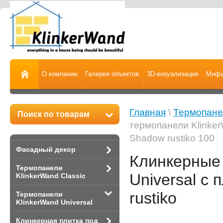
О компании
Галерея объектов
3D-визуализация
Мифы
Главная
\
Термопанел
Поиск по товарам
термопанели Klinker
Shadow rustiko 100
Фасадный декор
Клинкерные 
Термопанели
Universal с
KlinkerWand Classic
rustiko
Термопанели
KlinkerWand Universal
Клинкерная плитка под